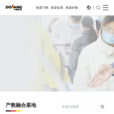
栋梁习物
栋梁金课
栋梁好物
产教融合基地