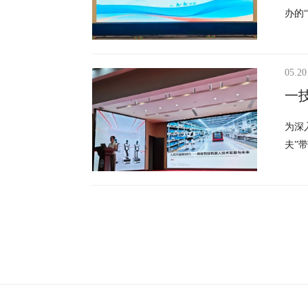
办的
路”
05.20
一
为深
夫”