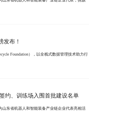
为山东省机器人和智能装备产业链企业代表，携旗
磅发布！
cle Foundation），以全栈式数据管理技术助力行
签约、训练场入围首批建设名单
为山东省机器人和智能装备产业链企业代表亮相活