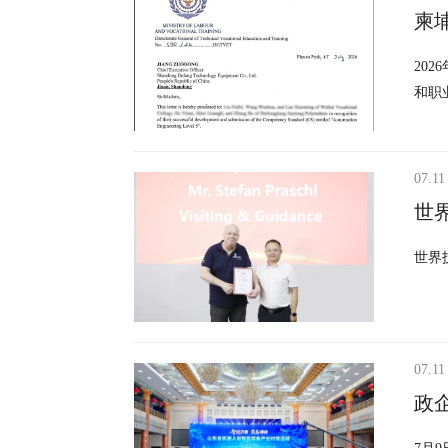
柬
20
和职
07.11
世
世界
07.11
政
栋