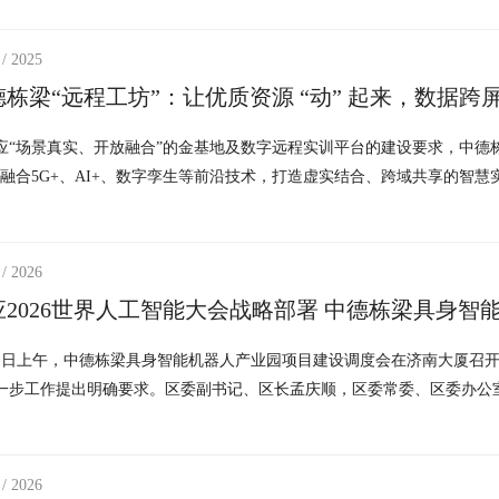
 / 2025
栋梁“远程工坊”：让优质资源 “动” 起来，数据跨屏 
应“场景真实、开放融合”的金基地及数字远程实训平台的建设要求，中德
，融合5G+、AI+、数字孪生等前沿技术，打造虚实结合、跨域共享的智
 / 2026
应2026世界人工智能大会战略部署 中德栋梁具身
大厦召开
21日上午，中德栋梁具身智能机器人产业园项目建设调度会在济南大厦召
一步工作提出明确要求。区委副书记、区长孟庆顺，区委常委、区委办公
区直有关部门、单位主要负责人参加会议。中德栋梁集团董事长蒋作栋出
 / 2026