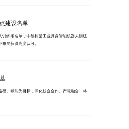
点建设名单
人训练场名单，中德栋梁工业具身智能机器人训练
业布局获得高度认可。
基
路径、赋能为目标，深化校企合作、产教融合，将