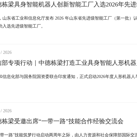
德栋梁具身智能机器人创新智能工厂入选2026年先
，山东省工业和信息化厅发布 2026 年山东省先进级智能工厂（第一批
功入选先进级智能工厂。
 / 2026
信部专项行动｜中德栋梁打造工业具身智能人形机器
和信息化部与国务院国资委联合印发通知，正式启动2026年度人形机器
 / 2026
德栋梁受邀出席“一带一路”技能合作经验交流会
一带一路”技能筑梦行动启动两周年之际，由人力资源和社会保障部国际交