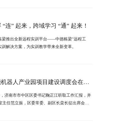
“连” 起来，跨域学习 “通” 起来！
栋梁推出全新远程实训平台——中德栋梁“远程工
慧实训解决方案，为实训教学带来全新变革。
智能机器人产业园项目建设调度会在济
开，济南市市中区区委书记鞠正江听取工作汇报，并
室主任范立振，区委常委、副区长栾长征出席会
席会议并汇报项目推进情况。