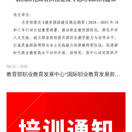
04.21 / 2026
教育部职业教育发展中心“国际职业教育发展前沿
与职教国际化师资队伍建设专题培训班”报名进行
中