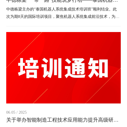
系统集成技术培训圆满收官
中德栋梁主办的“泰国机器人系统集成技术培训班”顺利结业。此
次为期8天的国际培训项目，聚焦机器人系统集成前沿技术，为来
自泰国的学员提供了高质量、高强度的专业实训，进一步深化了
中泰两国在先进制造领域的技能交流与合作。
06.05 / 2025
关于举办智能制造工程技术应用能力提升高级研修
班的通知