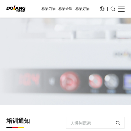
栋梁习物
栋梁金课
栋梁好物
培训通知