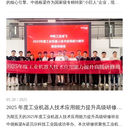
的核心引擎。中德栋梁作为国家级专精特新“小巨人”企业，现依
托“工业+教育”双轮驱动的发展战略，重磅推出2025年度暑假师资
培训计划，以“国际视野、数字赋能、产教融合”为核心，聚焦智
能制造、工业互联网、人工智能等前沿领域，助力各院校打造一
支具备国际竞争力的高素质师资队伍。
05.20 / 2025
2025 年度工业机器人技术应用能力提升高级研修班
在中德栋梁举办
为期五天的2025年度工业机器人技术应用能力提升高级研修班在
中德栋梁&诺贝尔科技工业园成功举办。本次研修班聚焦工业机器