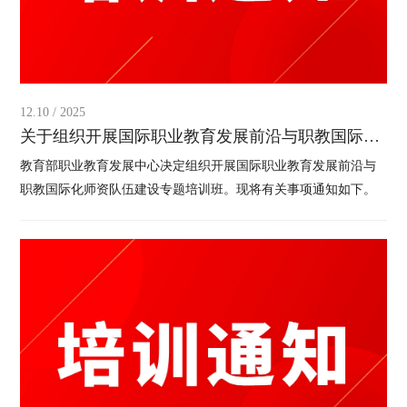
12.10 / 2025
关于组织开展国际职业教育发展前沿与职教国际化
师资队伍建设专题培训班的通知
教育部职业教育发展中心决定组织开展国际职业教育发展前沿与
职教国际化师资队伍建设专题培训班。现将有关事项通知如下。