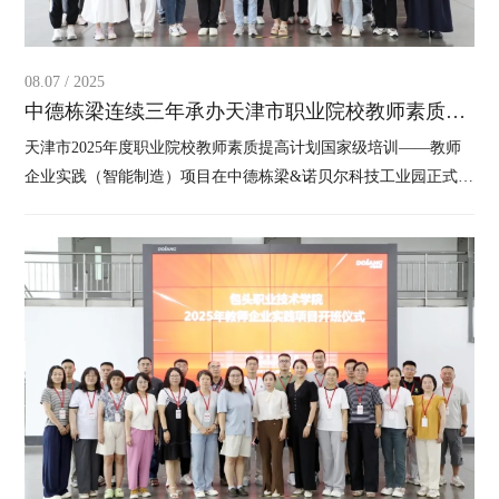
08.07 / 2025
中德栋梁连续三年承办天津市职业院校教师素质提
高计划国家级培训任务
天津市2025年度职业院校教师素质提高计划国家级培训——教师
企业实践（智能制造）项目在中德栋梁&诺贝尔科技工业园正式启
动。中德栋梁连续三年承办该项目，并以“真实产线+闭环模式+长
效赋能”的创新设计，助力参训教师深度掌握智能制造前沿技术，
推动产教融合向纵深发展。