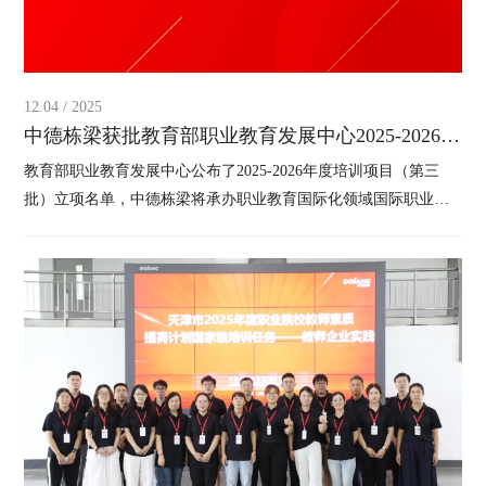
12.04 / 2025
中德栋梁获批教育部职业教育发展中心2025-2026年
度培训项目（第三批）
教育部职业教育发展中心公布了2025-2026年度培训项目（第三
批）立项名单，中德栋梁将承办职业教育国际化领域国际职业教
育发展前沿与职教国际化师资队伍建设项目。