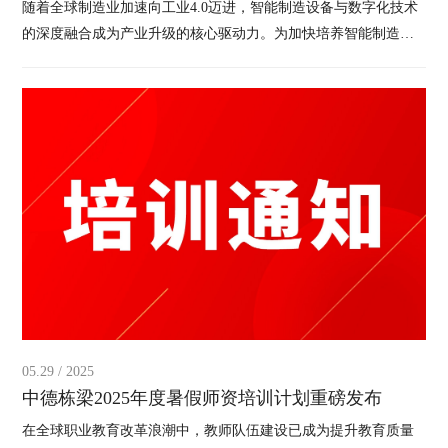
随着全球制造业加速向工业4.0迈进，智能制造设备与数字化技术
的深度融合成为产业升级的核心驱动力。为加快培养智能制造高
层次专业技术人才，提高专业技能、拓展知识领域、提升创新水
平，改善智能制造新职业人才供给质量结构，支持战略性新兴产
业发展，推动数字经济与实体经济深度融合，山东栋梁职业培训
学校将举办智能制造技术应用能力提升高级研修班。
05.29 / 2025
中德栋梁2025年度暑假师资培训计划重磅发布
在全球职业教育改革浪潮中，教师队伍建设已成为提升教育质量