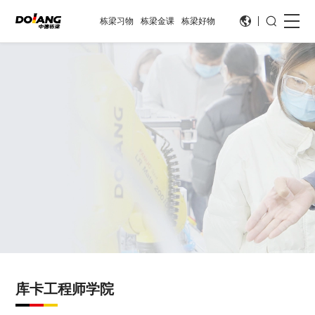
栋梁习物
栋梁金课
栋梁好物
库卡工程师学院